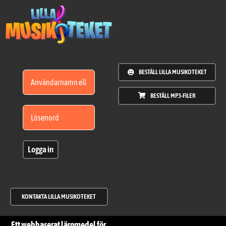
Fortsätt
till
innehållet
BESTÄLL LILLA MUSIKOTEKET
BESTÄLL MP3-FILER
Logga in
KONTAKTA LILLA MUSIKOTEKET
Ett webbaserat läromedel för