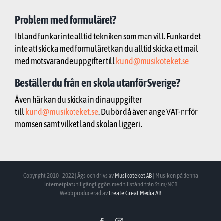
Problem med formuläret?
Ibland funkar inte alltid tekniken som man vill. Funkar det
inte att skicka med formuläret kan du alltid skicka ett mail
med motsvarande uppgifter till
kund@musikoteket.se
Beställer du från en skola utanför Sverige?
Även här kan du skicka in dina uppgifter
till
kund@musikoteket.se
. Du bör då även ange VAT-nr för
momsen samt vilket land skolan ligger i.
Copyright 2010 - 2022 | Ägs och drivs av
Musikoteket AB
| Musiken på denna
internetplats tillgängliggörs med tillstånd från Stim/NCB
Webb producerad av
Create Great Media AB