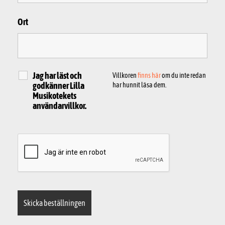
Ort
Jag har läst och
Villkoren
finns här
om du inte redan
godkänner Lilla
har hunnit läsa dem.
Musikotekets
användarvillkor.