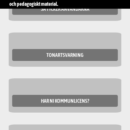
och pedagogiskt material.
SÅ TYCKER ANVÄNDARNA
TONARTSVARNING
HAR NI KOMMUNLICENS?