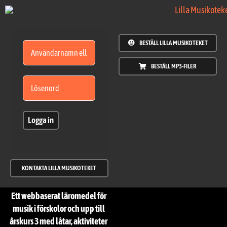
Fortsätt
till
innehållet
BESTÄLL LILLA MUSIKOTEKET
BESTÄLL MP3-FILER
Logga in
KONTAKTA LILLA MUSIKOTEKET
Ett webbaserat läromedel för
musik i förskolor och upp till
årskurs 3 med låtar, aktiviteter