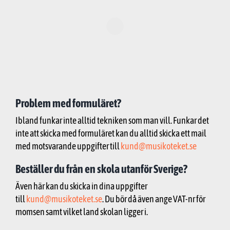
Problem med formuläret?
Ibland funkar inte alltid tekniken som man vill. Funkar det
inte att skicka med formuläret kan du alltid skicka ett mail
med motsvarande uppgifter till
kund@musikoteket.se
Beställer du från en skola utanför Sverige?
Även här kan du skicka in dina uppgifter
till
kund@musikoteket.se
. Du bör då även ange VAT-nr för
momsen samt vilket land skolan ligger i.