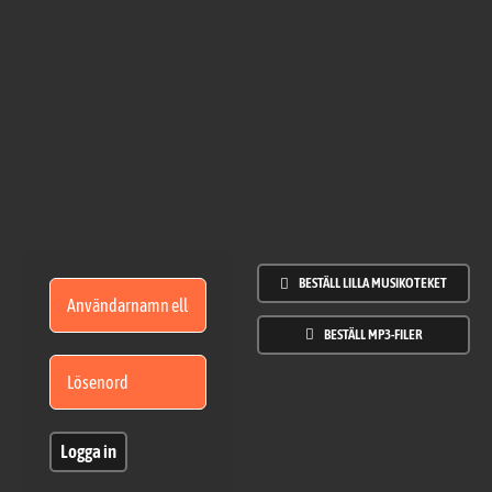
Fortsätt
till
innehållet
BESTÄLL LILLA MUSIKOTEKET
BESTÄLL MP3-FILER
Logga in