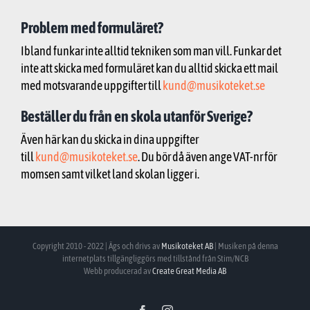
Problem med formuläret?
Ibland funkar inte alltid tekniken som man vill. Funkar det
inte att skicka med formuläret kan du alltid skicka ett mail
med motsvarande uppgifter till
kund@musikoteket.se
Beställer du från en skola utanför Sverige?
Även här kan du skicka in dina uppgifter
till
kund@musikoteket.se
. Du bör då även ange VAT-nr för
momsen samt vilket land skolan ligger i.
Copyright 2010 - 2022 | Ägs och drivs av
Musikoteket AB
| Musiken på denna
internetplats tillgängliggörs med tillstånd från Stim/NCB
Webb producerad av
Create Great Media AB