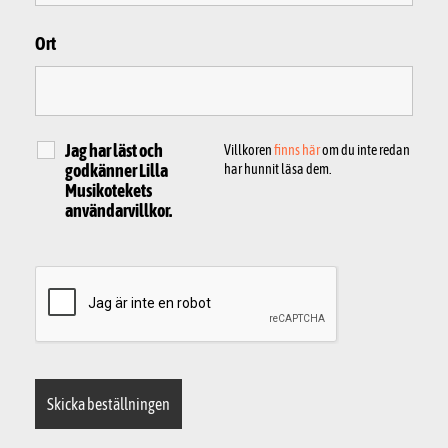
Ort
Jag har läst och
Villkoren
finns här
om du inte redan
godkänner Lilla
har hunnit läsa dem.
Musikotekets
användarvillkor.