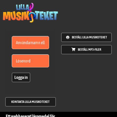
Fortsätt
till
innehållet
BESTÄLL LILLA MUSIKOTEKET
BESTÄLL MP3-FILER
Logga in
KONTAKTA LILLA MUSIKOTEKET
Ett webbaserat läromedel för