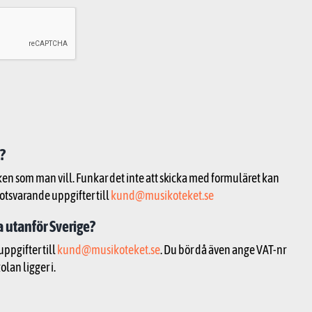
?
ken som man vill. Funkar det inte att skicka med formuläret kan
otsvarande uppgifter till
kund@musikoteket.se
a utanför Sverige?
uppgifter till
kund@musikoteket.se
. Du bör då även ange VAT-nr
lan ligger i.