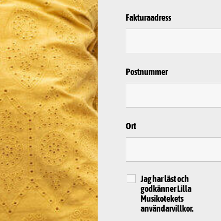
Fakturaadress
Postnummer
Ort
Jag har läst och
godkänner Lilla
Musikotekets
användarvillkor.