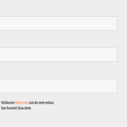
Villkoren
finns här
om du inte redan
har hunnit läsa dem.