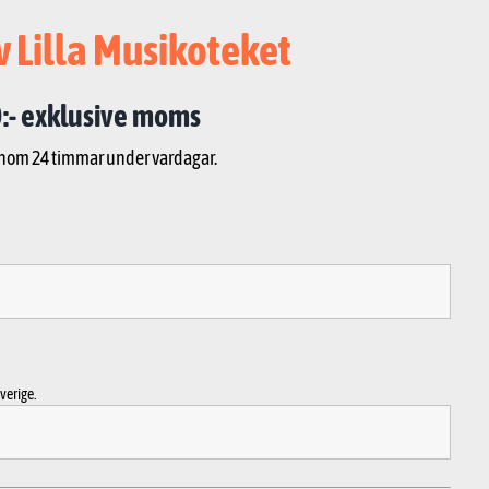
v Lilla Musikoteket
:- exklusive moms
inom 24 timmar under vardagar.
verige.