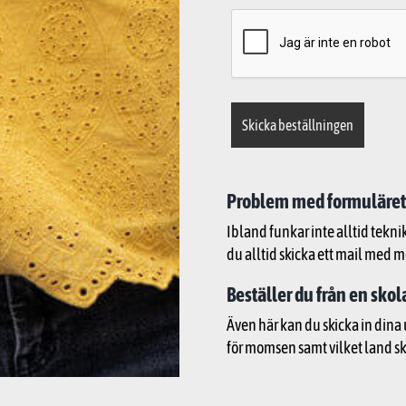
Problem med formuläret
Ibland funkar inte alltid tekni
du alltid skicka ett mail med m
Beställer du från en skol
Även här kan du skicka in dina 
för momsen samt vilket land sko