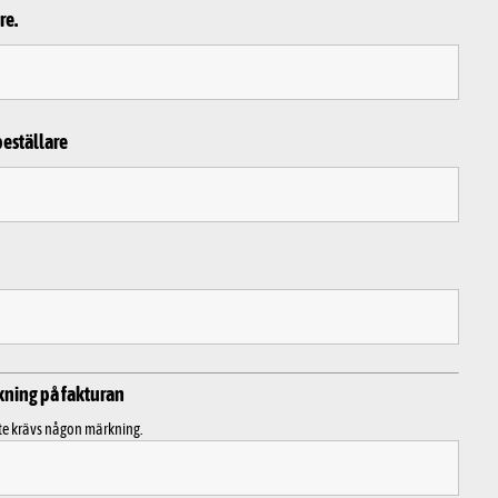
re.
beställare
kning på fakturan
te krävs någon märkning.