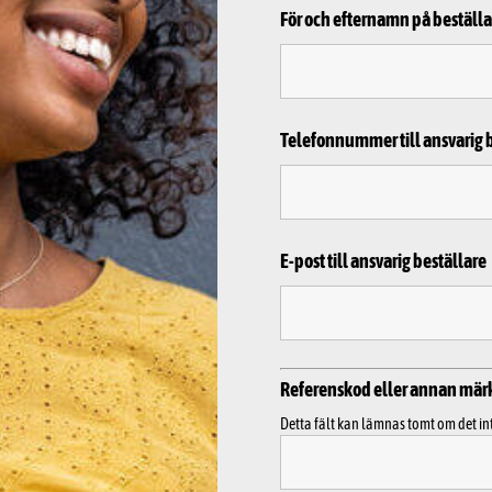
För och efternamn på beställa
Telefonnummer till ansvarig 
E-post till ansvarig beställare
Referenskod eller annan mär
Detta fält kan lämnas tomt om det in