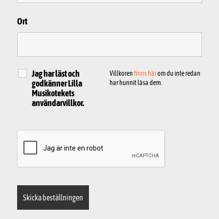
Ort
Jag har läst och
Villkoren
finns här
om du inte redan
godkänner Lilla
har hunnit läsa dem.
Musikotekets
användarvillkor.