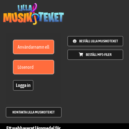
Fortsätt
till
innehållet
BESTÄLL LILLA MUSIKOTEKET
BESTÄLL MP3-FILER
Logga in
KONTAKTA LILLA MUSIKOTEKET
Ett webbaserat läromedel för