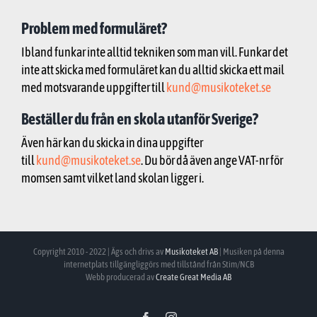
Problem med formuläret?
Ibland funkar inte alltid tekniken som man vill. Funkar det
inte att skicka med formuläret kan du alltid skicka ett mail
med motsvarande uppgifter till
kund@musikoteket.se
Beställer du från en skola utanför Sverige?
Även här kan du skicka in dina uppgifter
till
kund@musikoteket.se
. Du bör då även ange VAT-nr för
momsen samt vilket land skolan ligger i.
Copyright 2010 - 2022 | Ägs och drivs av
Musikoteket AB
| Musiken på denna
internetplats tillgängliggörs med tillstånd från Stim/NCB
Webb producerad av
Create Great Media AB