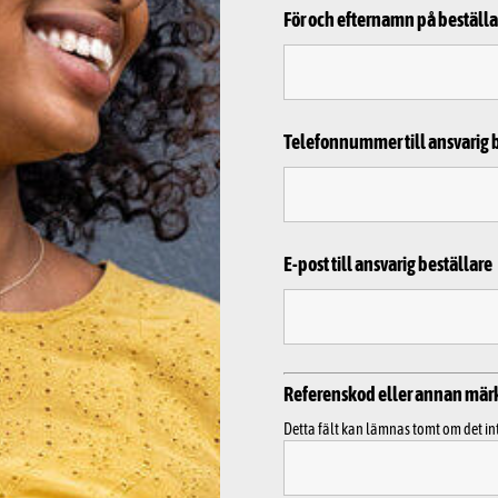
För och efternamn på beställa
Telefonnummer till ansvarig 
E-post till ansvarig beställare
Referenskod eller annan mär
Detta fält kan lämnas tomt om det in