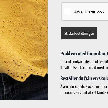
Problem med formuläret
Ibland funkar inte alltid tekni
du alltid skicka ett mail med m
Beställer du från en skol
Även här kan du skicka in dina 
för momsen samt vilket land sko