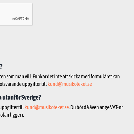
?
ken som man vill. Funkar det inte att skicka med formuläret kan
otsvarande uppgifter till
kund@musikoteket.se
a utanför Sverige?
uppgifter till
kund@musikoteket.se
. Du bör då även ange VAT-nr
lan ligger i.