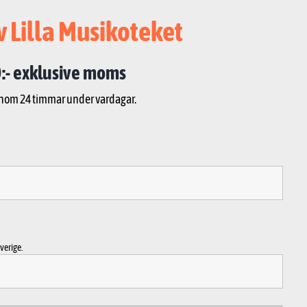
v Lilla Musikoteket
:- exklusive moms
inom 24 timmar under vardagar.
verige.