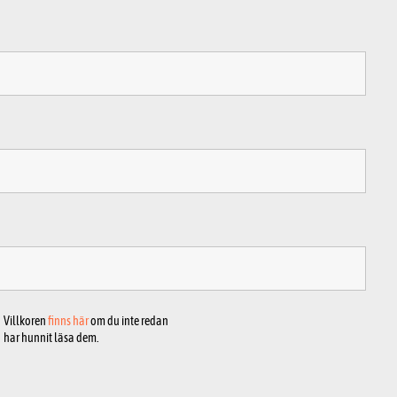
Villkoren
finns här
om du inte redan
har hunnit läsa dem.