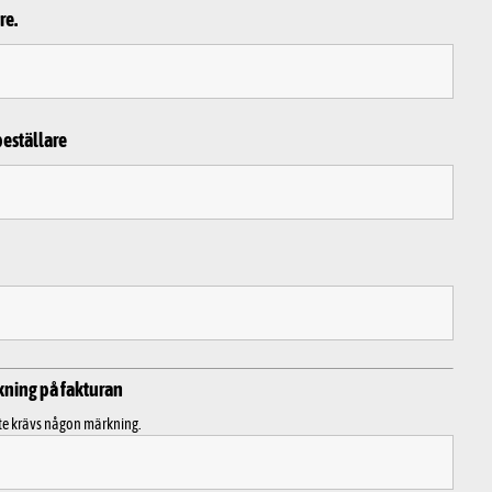
re.
beställare
kning på fakturan
te krävs någon märkning.