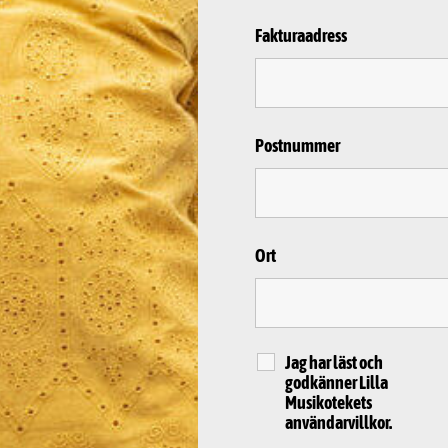
Fakturaadress
Postnummer
Ort
Jag har läst och
godkänner Lilla
Musikotekets
användarvillkor.