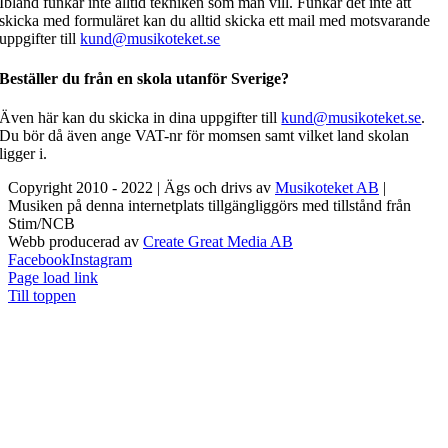
Ibland funkar inte alltid tekniken som man vill. Funkar det inte att
skicka med formuläret kan du alltid skicka ett mail med motsvarande
uppgifter till
kund@musikoteket.se
Beställer du från en skola utanför Sverige?
Även här kan du skicka in dina uppgifter till
kund@musikoteket.se
.
Du bör då även ange VAT-nr för momsen samt vilket land skolan
ligger i.
Copyright 2010 - 2022 | Ägs och drivs av
Musikoteket AB
|
Musiken på denna internetplats tillgängliggörs med tillstånd från
Stim/NCB
Webb producerad av
Create Great Media AB
Facebook
Instagram
Page load link
Till toppen