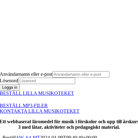
Användarnamn eller e-post
Lösenord
Logga in
BESTÄLL LILLA MUSIKOTEKET
BESTÄLL MP3-FILER
KONTAKTA LILLA MUSIKOTEKET
Ett webbaserat läromedel för musik i förskolor och upp till årskur
3 med låtar, aktiviteter och pedagogiskt material.
Beställ
AW-Ad-MT
2024-04-09T09:40:40+00:00