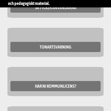
och pedagogiskt material.
SÅ TYCKER ANVÄNDARNA
TONARTSVARNING
HAR NI KOMMUNLICENS?