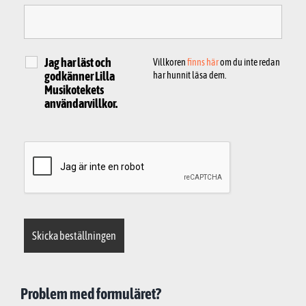
Jag har läst och
Villkoren
finns här
om du inte redan
godkänner Lilla
har hunnit läsa dem.
Musikotekets
användarvillkor.
Problem med formuläret?