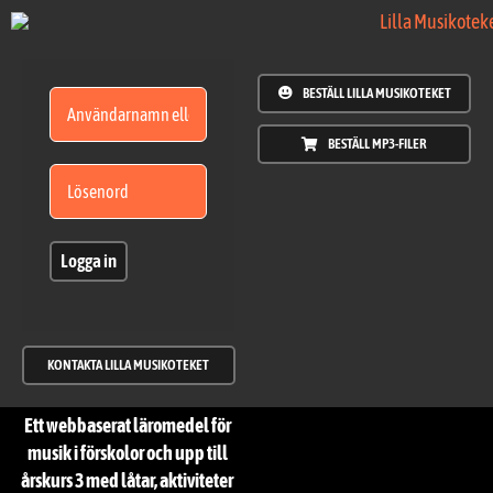
Fortsätt
till
innehållet
BESTÄLL LILLA MUSIKOTEKET
BESTÄLL MP3-FILER
Logga in
KONTAKTA LILLA MUSIKOTEKET
Ett webbaserat läromedel för
musik i förskolor och upp till
årskurs 3 med låtar, aktiviteter