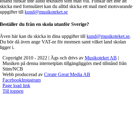
Ibland funkar inte alltid tekniken som man vill. Funkar det inte att
skicka med formuläret kan du alltid skicka ett mail med motsvarande
uppgifter till
kund@musikoteket.se
Beställer du från en skola utanför Sverige?
Även här kan du skicka in dina uppgifter till
kund@musikoteket.se
.
Du bör då även ange VAT-nr för momsen samt vilket land skolan
ligger i.
Copyright 2010 - 2022 | Ägs och drivs av
Musikoteket AB
|
Musiken på denna internetplats tillgängliggörs med tillstånd från
Stim/NCB
Webb producerad av
Create Great Media AB
Facebook
Instagram
Page load link
Till toppen