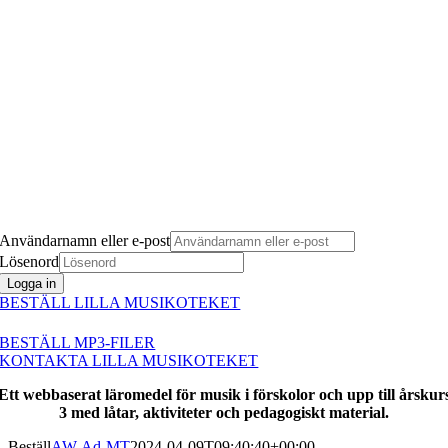
Användarnamn eller e-post
Lösenord
Logga in
BESTÄLL LILLA MUSIKOTEKET
BESTÄLL MP3-FILER
KONTAKTA LILLA MUSIKOTEKET
Ett webbaserat läromedel för musik i förskolor och upp till årskur
3 med låtar, aktiviteter och pedagogiskt material.
Beställ
AW-Ad-MT
2024-04-09T09:40:40+00:00