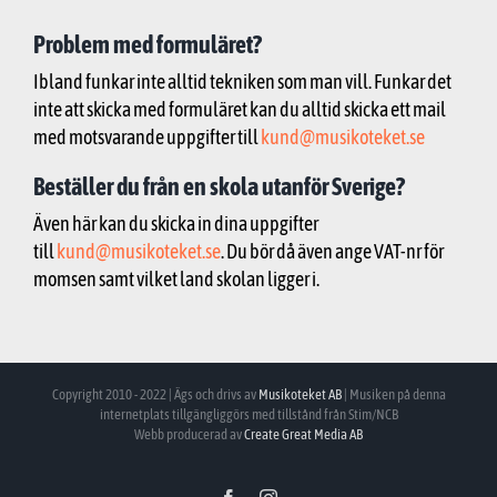
Problem med formuläret?
Ibland funkar inte alltid tekniken som man vill. Funkar det
inte att skicka med formuläret kan du alltid skicka ett mail
med motsvarande uppgifter till
kund@musikoteket.se
Beställer du från en skola utanför Sverige?
Även här kan du skicka in dina uppgifter
till
kund@musikoteket.se
. Du bör då även ange VAT-nr för
momsen samt vilket land skolan ligger i.
Copyright 2010 - 2022 | Ägs och drivs av
Musikoteket AB
| Musiken på denna
internetplats tillgängliggörs med tillstånd från Stim/NCB
Webb producerad av
Create Great Media AB