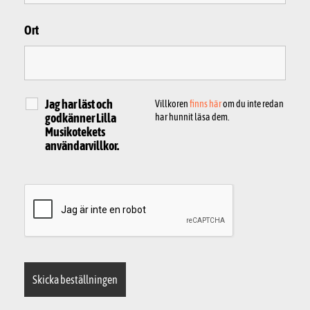
Ort
Jag har läst och
Villkoren
finns här
om du inte redan
godkänner Lilla
har hunnit läsa dem.
Musikotekets
användarvillkor.