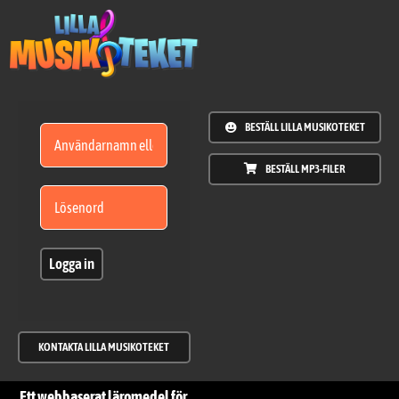
Fortsätt
till
innehållet
BESTÄLL LILLA MUSIKOTEKET
BESTÄLL MP3-FILER
Logga in
KONTAKTA LILLA MUSIKOTEKET
Ett webbaserat läromedel för