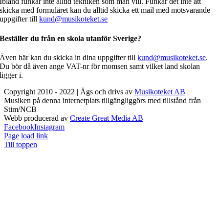
Ibland funkar inte alltid tekniken som man vill. Funkar det inte att
skicka med formuläret kan du alltid skicka ett mail med motsvarande
uppgifter till
kund@musikoteket.se
Beställer du från en skola utanför Sverige?
Även här kan du skicka in dina uppgifter till
kund@musikoteket.se
.
Du bör då även ange VAT-nr för momsen samt vilket land skolan
ligger i.
Copyright 2010 - 2022 | Ägs och drivs av
Musikoteket AB
|
Musiken på denna internetplats tillgängliggörs med tillstånd från
Stim/NCB
Webb producerad av
Create Great Media AB
Facebook
Instagram
Page load link
Till toppen