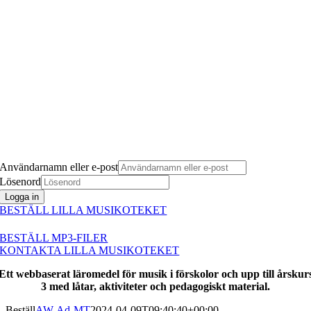
Användarnamn eller e-post
Lösenord
Logga in
BESTÄLL LILLA MUSIKOTEKET
BESTÄLL MP3-FILER
KONTAKTA LILLA MUSIKOTEKET
Ett webbaserat läromedel för musik i förskolor och upp till årskur
3 med låtar, aktiviteter och pedagogiskt material.
Beställ
AW-Ad-MT
2024-04-09T09:40:40+00:00