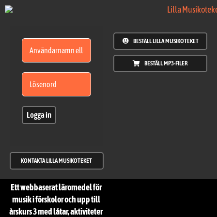
Fortsätt
till
innehållet
BESTÄLL LILLA MUSIKOTEKET
BESTÄLL MP3-FILER
Logga in
KONTAKTA LILLA MUSIKOTEKET
Ett webbaserat läromedel för
musik i förskolor och upp till
årskurs 3 med låtar, aktiviteter