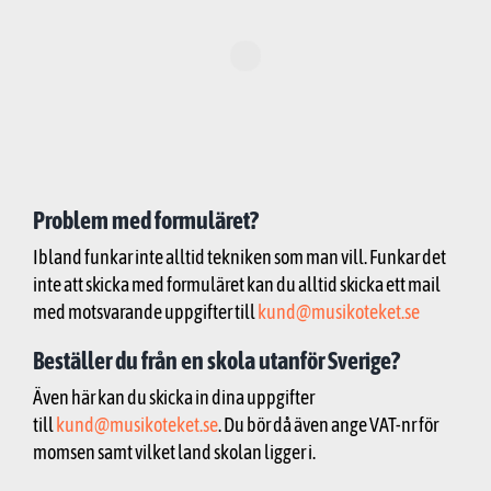
Problem med formuläret?
Ibland funkar inte alltid tekniken som man vill. Funkar det
inte att skicka med formuläret kan du alltid skicka ett mail
med motsvarande uppgifter till
kund@musikoteket.se
Beställer du från en skola utanför Sverige?
Även här kan du skicka in dina uppgifter
till
kund@musikoteket.se
. Du bör då även ange VAT-nr för
momsen samt vilket land skolan ligger i.