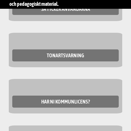
och pedagogiskt material.
SÅ TYCKER ANVÄNDARNA
TONARTSVARNING
HAR NI KOMMUNLICENS?