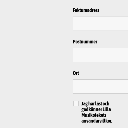
Fakturaadress
Postnummer
Ort
Jag har läst och
godkänner Lilla
Musikotekets
användarvillkor.