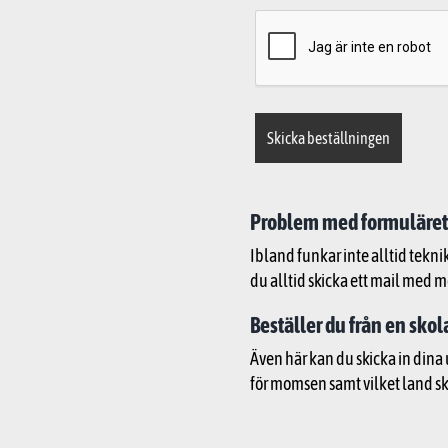
Problem med formuläret
Ibland funkar inte alltid tekni
du alltid skicka ett mail med m
Beställer du från en skol
Även här kan du skicka in dina 
för momsen samt vilket land sko