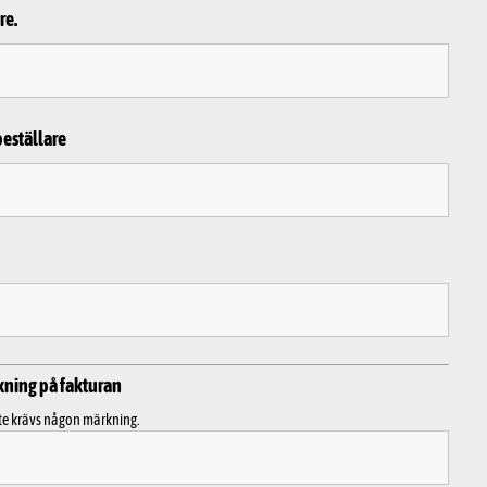
re.
beställare
kning på fakturan
te krävs någon märkning.