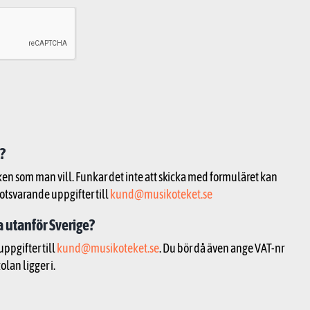
?
ken som man vill. Funkar det inte att skicka med formuläret kan
otsvarande uppgifter till
kund@musikoteket.se
a utanför Sverige?
uppgifter till
kund@musikoteket.se
. Du bör då även ange VAT-nr
lan ligger i.