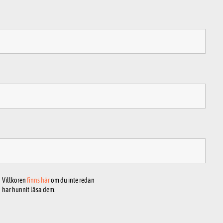
Villkoren
finns här
om du inte redan
har hunnit läsa dem.