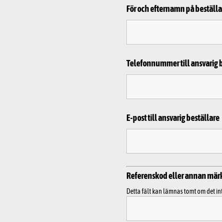
För och efternamn på beställa
Telefonnummer till ansvarig 
E-post till ansvarig beställare
Referenskod eller annan mär
Detta fält kan lämnas tomt om det in