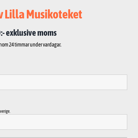
v Lilla Musikoteket
:- exklusive moms
inom 24 timmar under vardagar.
verige.