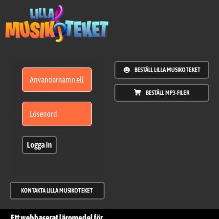
Fortsätt
till
innehållet
BESTÄLL LILLA MUSIKOTEKET
BESTÄLL MP3-FILER
Logga in
KONTAKTA LILLA MUSIKOTEKET
Ett webbaserat läromedel för