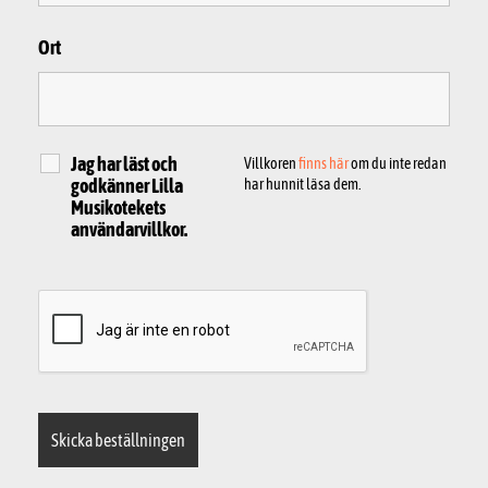
Ort
Jag har läst och
Villkoren
finns här
om du inte redan
godkänner Lilla
har hunnit läsa dem.
Musikotekets
användarvillkor.