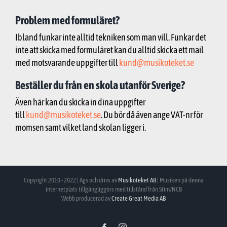
Problem med formuläret?
Ibland funkar inte alltid tekniken som man vill. Funkar det
inte att skicka med formuläret kan du alltid skicka ett mail
med motsvarande uppgifter till
kund@musikoteket.se
Beställer du från en skola utanför Sverige?
Även här kan du skicka in dina uppgifter
till
kund@musikoteket.se
. Du bör då även ange VAT-nr för
momsen samt vilket land skolan ligger i.
Copyright 2010 - 2022 | Ägs och drivs av
Musikoteket AB
| Musiken på denna
internetplats tillgängliggörs med tillstånd från Stim/NCB
Webb producerad av
Create Great Media AB