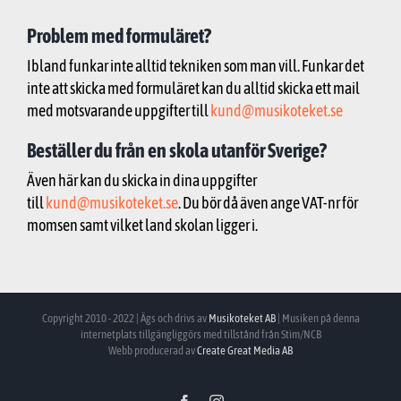
Problem med formuläret?
Ibland funkar inte alltid tekniken som man vill. Funkar det
inte att skicka med formuläret kan du alltid skicka ett mail
med motsvarande uppgifter till
kund@musikoteket.se
Beställer du från en skola utanför Sverige?
Även här kan du skicka in dina uppgifter
till
kund@musikoteket.se
. Du bör då även ange VAT-nr för
momsen samt vilket land skolan ligger i.
Copyright 2010 - 2022 | Ägs och drivs av
Musikoteket AB
| Musiken på denna
internetplats tillgängliggörs med tillstånd från Stim/NCB
Webb producerad av
Create Great Media AB