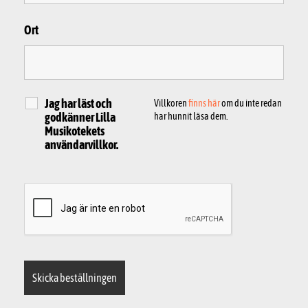
Ort
Jag har läst och
Villkoren
finns här
om du inte redan
godkänner Lilla
har hunnit läsa dem.
Musikotekets
användarvillkor.