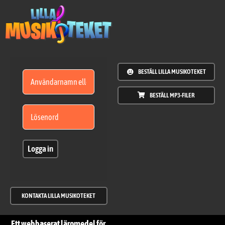
Fortsätt
till
innehållet
BESTÄLL LILLA MUSIKOTEKET
BESTÄLL MP3-FILER
Logga in
KONTAKTA LILLA MUSIKOTEKET
Ett webbaserat läromedel för